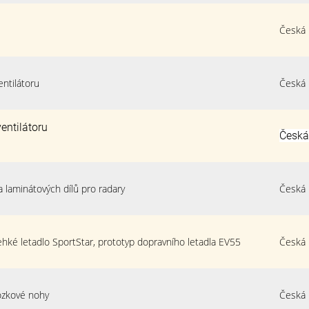
Česká 
entilátoru
Česká 
ventilátoru
Česká
a laminátových dílů pro radary
Česká 
lehké letadlo SportStar, prototyp dopravního letadla EV55
Česká 
zkové nohy
Česká 