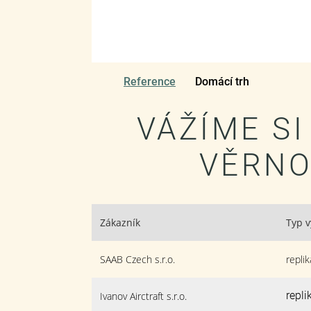
Reference
Domácí trh
VÁŽÍME S
VĚRNO
Zákazník
Typ 
SAAB Czech s.r.o.
replik
repl
Ivanov Airctraft s.r.o.