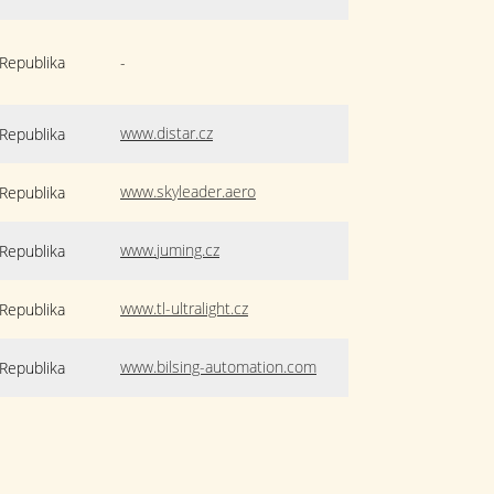
Republika
-
www.distar.cz
Republika
www.skyleader.aero
Republika
www.juming.cz
Republika
www.tl-ultralight.cz
Republika
www.bilsing-automation.com
Republika