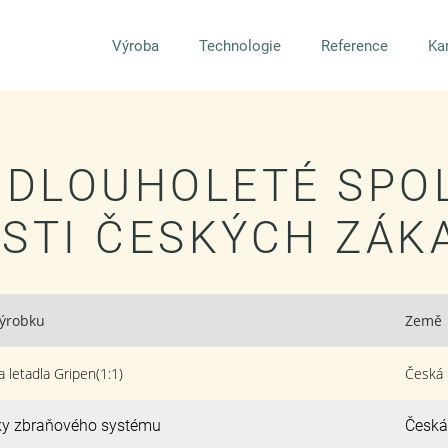
Výroba
Technologie
Reference
Ka
I DLOUHOLETÉ SPO
STI ČESKÝCH ZÁK
výrobku
Země
a letadla Gripen(1:1)
Česká 
iky zbraňového systému
Česká