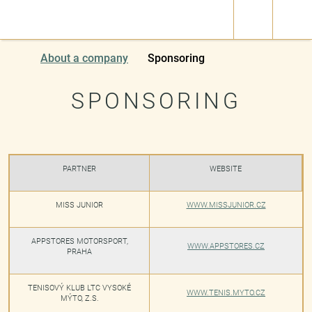
About a company
Sponsoring
SPONSORING
PARTNER
WEBSITE
MISS JUNIOR
WWW.MISSJUNIOR.CZ
APPSTORES MOTORSPORT,
WWW.APPSTORES.CZ
PRAHA
TENISOVÝ KLUB LTC VYSOKÉ
WWW.TENIS.MYTO.CZ
MÝTO, Z.S.