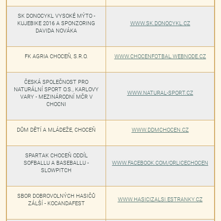
SK DONOCYKL VYSOKÉ MÝTO -
KUJEBIKE 2016 A SPONZORING
WWW.SK.DONOCYKL.CZ
DAVIDA NOVÁKA
FK AGRIA CHOCEŇ, S.R.O.
WWW.CHOCENFOTBAL.WEBNODE.CZ
ČESKÁ SPOLEČNOST PRO
NATURÁLNÍ SPORT O.S., KARLOVY
WWW.NATURAL-SPORT.CZ
VARY - MEZINÁRODNÍ MČR V
CHOCNI
DŮM DĚTÍ A MLÁDEŽE, CHOCEŇ
WWW.DDMCHOCEN.CZ
SPARTAK CHOCEŇ ODDÍL
SOFBALLU A BASEBALLU -
WWW.FACEBOOK.COM/ORLICECHOCEN
SLOWPITCH
SBOR DOBROVOLNÝCH HASIČŮ
WWW.HASICIZALSI.ESTRANKY.CZ
ZÁLŠÍ - KOCANDAFEST